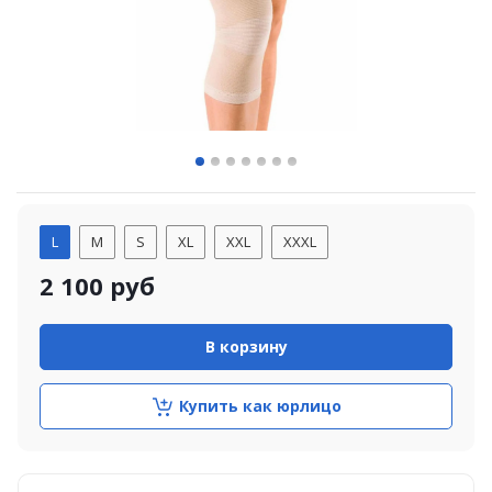
L
M
S
XL
XXL
XXXL
2 100
руб
В корзину
Купить как юрлицо