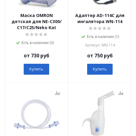
Маска OMRON
Адаптер AD-114C для
детская для NE-C300/
ингалятора WN-114
С17/С25/Neko Kat
Есть в наличии (1)
Есть в наличии (3)
Артикул: WN-114
от 730 руб
от 750 руб
Купить
Купить