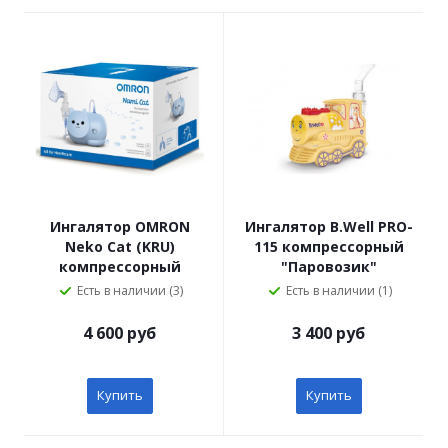
Ингалятор OMRON
Ингалятор B.Well PRO-
Neko Сat (KRU)
115 компрессорный
компрессорный
"Паровозик"
детский
Есть в наличии (3)
Есть в наличии (1)
4 600 руб
3 400 руб
Купить
Купить