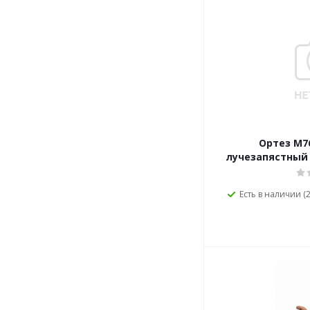
Ортез М7
лучезапястный 
Есть в наличии (2