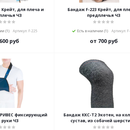
 Крейт, для плеча и
Бандаж F-223 Крейт, для пл
плечья ЧЗ
предплечья ЧЗ
ии (1)
Артикул: F-225
Есть в наличии (1)
Артикул: F
600 руб
от 700 руб
 ТРИВЕС фиксирующий
Бандаж ККС-Т2 Экотен, на ко
 руки ЧЗ
сустав, из собачей шерсти