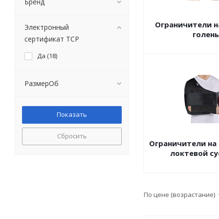
Бренд
Ограничители н
Электронный
голень
сертификат ТСР
Да (
18
)
РазмерОб
Сбросить
Ограничители на 
локтевой су
По цене (возрастание)