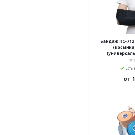
Бандаж ПС-712
(косынка
(универсал
Есть 
от 1