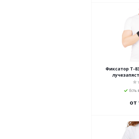
Фиксатор Т-83
лучезапяст
Есть 
от 