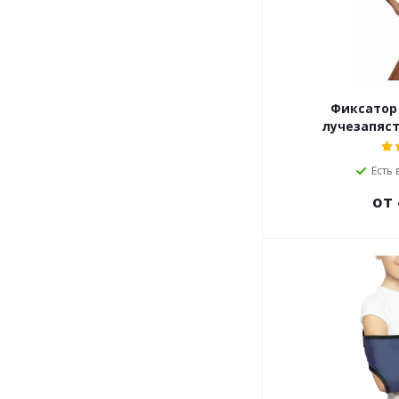
Фиксатор Т.36
лучезапяст
Есть 
от 