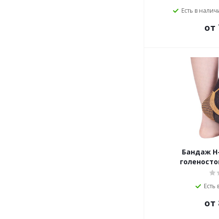
Есть в наличи
от 
Бандаж Н-
голеносто
Есть 
от 