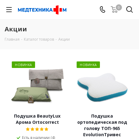
0
Акции
Главная
-
Каталог товаров
-
Акции
НОВИНКА
НОВИНКА
Подушка BeautyLux
Подушка
Арома Ortocorrect
ортопедическая под
голову ТОП-965
EvolutionТривес
Есть в наличии (4)