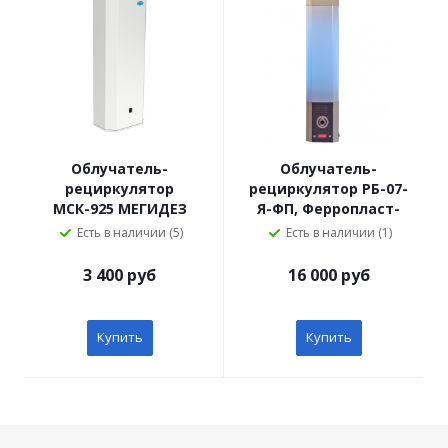
Облучатель-
Облучатель-
рециркулятор
рециркулятор РБ-07-
МСК-925 МЕГИДЕЗ
Я-ФП, Ферропласт-
(лампы: 1шт. по 15 Вт)
Медикал ЧЗ
Есть в наличии (5)
Есть в наличии (1)
ЧЗ
3 400 руб
16 000 руб
Купить
Купить