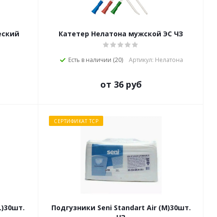
еский
Катетер Нелатона мужской ЭС ЧЗ
Есть в наличии (20)
Артикул: Нелатона
от 36 руб
СЕРТИФИКАТ ТСР
L)30шт.
Подгузники Seni Standart Air (M)30шт.