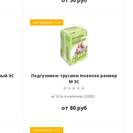
от 50 руб
СЕРТИФИКАТ ТСР
мый ЭС
Подгузники-трусики Inseense размер
M ЭС
Есть в наличии (2060)
от 80 руб
СЕРТИФИКАТ ТСР