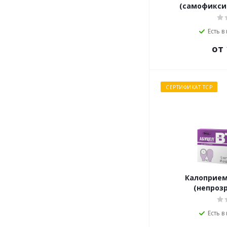
(самофикси
Есть в
от 
СЕРТИФИКАТ ТСР
Калоприем
(непроз
Есть в