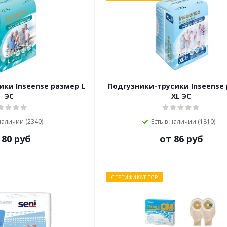
ики Inseense размер L
Подгузники-трусики Inseense
ЭС
XL ЭС
 наличии (2340)
Есть в наличии (1810)
 80 руб
от 86 руб
СЕРТИФИКАТ ТСР