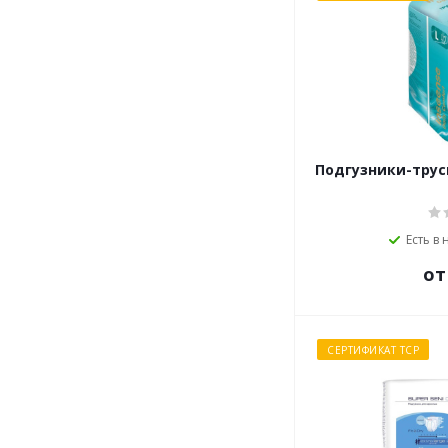
Подгузники-трус
Есть в
от
СЕРТИФИКАТ ТСР