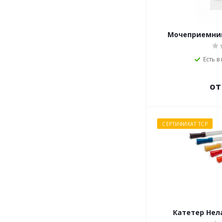
Мочеприемник
Есть в
от
СЕРТИФИКАТ ТСР
Катетер Нел