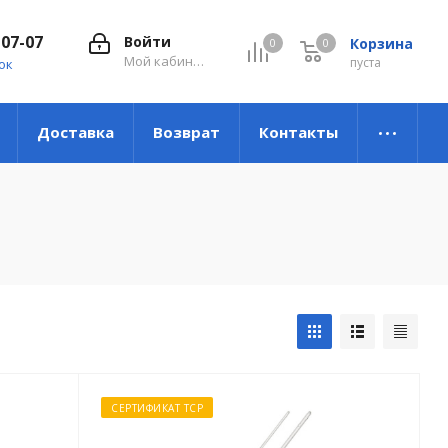
-07-07
Войти
Корзина
0
0
0
Мой кабинет
пуста
ок
Доставка
Возврат
Контакты
СЕРТИФИКАТ ТСР