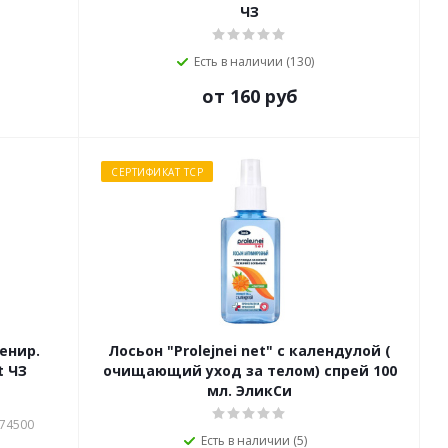
ЧЗ
Есть в наличии (130)
от 160 руб
СЕРТИФИКАТ ТСР
енир.
Лосьон "Prolejnei net" с календулой (
непр. 10-70мм №30 Coloplast ЧЗ
очищающий уход за телом) спрей 100
мл. ЭликСи
174500
Есть в наличии (5)