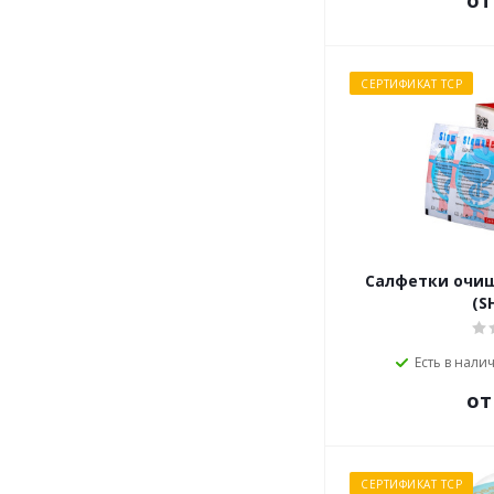
от
СЕРТИФИКАТ ТСР
Салфетки очи
(S
Есть в налич
от
СЕРТИФИКАТ ТСР