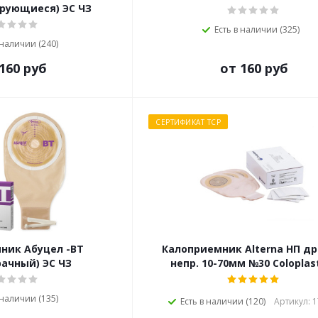
рующиеся) ЭС ЧЗ
Есть в наличии (325)
 наличии (240)
160 руб
от 160 руб
СЕРТИФИКАТ ТСР
ник Абуцел -ВТ
Калоприемник Alterna НП др
рачный) ЭС ЧЗ
 наличии (135)
Есть в наличии (120)
Артикул: 