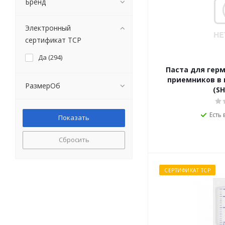
Бренд
Электронный
сертификат ТСР
Да (
294
)
Паста для гер
приемников в 
РазмерОб
(SH
Есть 
Сбросить
СЕРТИФИКАТ ТСР