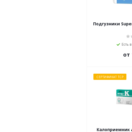
Подгузники Super 
Есть 
от 
СЕРТИФИКАТ ТСР
Калоприемник А