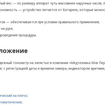
лый вес — по размеру аппарат чуть массивнее наручных часов,
ономность — устройство питается от батареек, которые можно
тов — обеспечивается при условии правильного применения;
на руке;
проведения процедуры.
ложение
адежный тонометр на запястье в компании «Медтехника-М»в Пе
: с регистрацией даты и времени замера, индикатором аритмии,
ческий на плечо
;
томатические
;