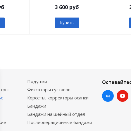
уб
3 600 руб
Купить
Подушки
Оставайтес
етры
Фиксаторы суставов
ье
Корсеты, корректоры осанки
Бандажи
Бандажи на шейный отдел
кие
Послеоперационные бандажи