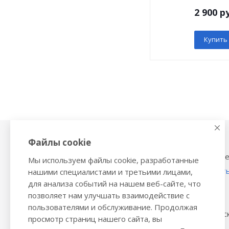
2 900 р
Купить
Файлы cookie
Физиотерапия,
Тонометры
магнитотерапия
Механические тоном
Мы используем файлы cookie, разработанные
Ингаляторы
Тонометры на запяст
нашими специалистами и третьими лицами,
Ультразвуковые ингаляторы и
для анализа событий на нашем веб-сайте, что
Трости и костыли
небулайзеры
позволяет нам улучшать взаимодействие с
Ходунки
Глюкометры
пользователями и обслуживание. Продолжая
Стельки ортопедичес
Облучатели бактерицидные,
просмотр страниц нашего сайта, вы
инфракрасные лампы
Политика обработки