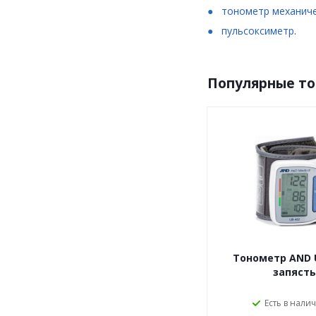
тонометр механич
пульсоксиметр
.
Популярные т
Тонометр AND U
запясть
Есть в налич