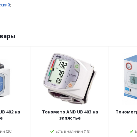
еский
;
овары
B 402 на
Тонометр AND UB 403 на
Тономет
е
запястье
ии (20)
Есть в наличии (18)
Е