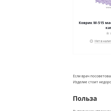
Коврик М-515 м
ка
Нет в нал
Если врач посоветова
Изделие стоит недор
Польза