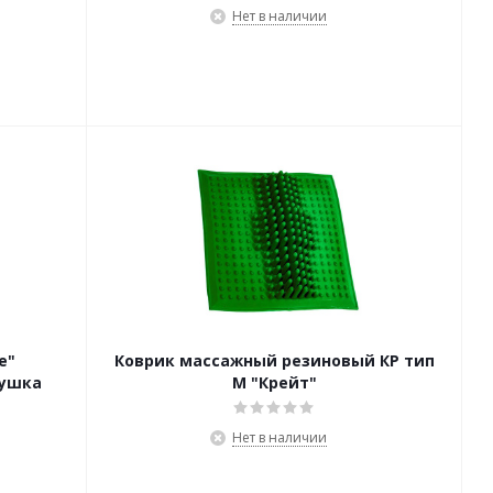
Нет в наличии
е"
Коврик массажный резиновый КР тип
вушка
М "Крейт"
Нет в наличии