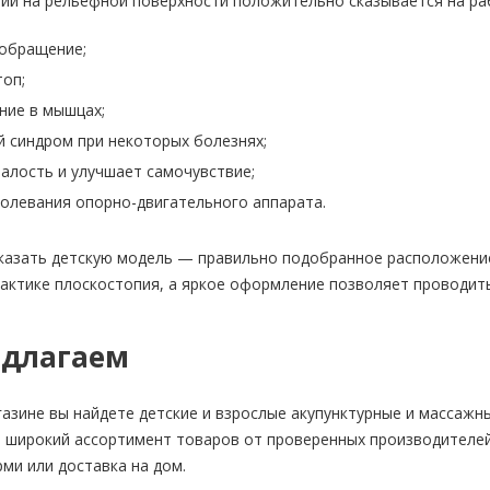
й на рельефной поверхности положительно сказывается на раб
ообращение;
топ;
ние в мышцах;
 синдром при некоторых болезнях;
алость и улучшает самочувствие;
олевания опорно-двигательного аппарата.
аказать детскую модель — правильно подобранное расположен
актике плоскостопия, а яркое оформление позволяет проводит
едлагаем
азине вы найдете детские и взрослые акупунктурные и массажны
: широкий ассортимент товаров от проверенных производителей
ми или доставка на дом.