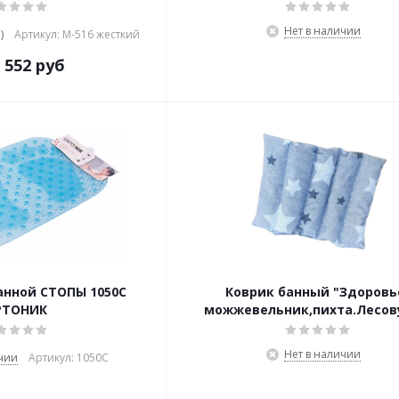
Нет в наличии
)
Артикул: М-516 жесткий
 552 руб
анной СТОПЫ 1050С
Коврик банный "Здоровь
РТОНИК
можжевельник,пихта.Лесо
Нет в наличии
чии
Артикул: 1050С