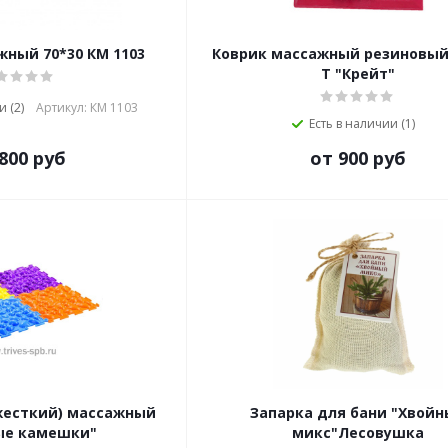
жный 70*30 КМ 1103
Коврик массажный резиновый
Т "Крейт"
 (2)
Артикул: КМ 1103
Есть в наличии (1)
800 руб
от 900 руб
(жесткий) массажный
Запарка для бани "Хвой
ые камешки"
микс"Лесовушка