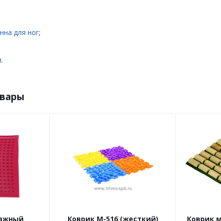
нна для ног
;
и
.
овары
сажный
Коврик М-516 (жесткий)
Коврик 