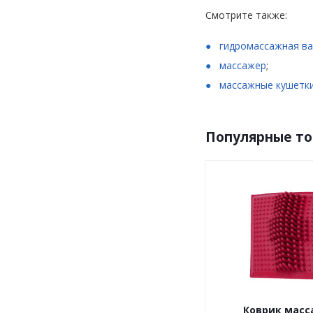
Смотрите также:
гидромассажная ва
массажер
;
массажные кушетк
Популярные т
Коврик мас