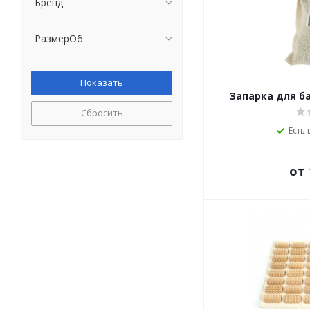
Бренд
РазмерОб
Запарка для б
Сбросить
Есть 
от 