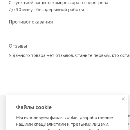
С функцией защиты компрессора от перегрева
До 30 минут беспрерывной работы
Противопоказания
Отзывы
У данного товара нет отзывов. Станьте первым, кто оста
Файлы cookie
Физиотерапия,
Тонометры
магнитотерапия
Механические тоном
Мы используем файлы cookie, разработанные
Ингаляторы
Тонометры на запяст
нашими специалистами и третьими лицами,
Ультразвуковые ингаляторы и