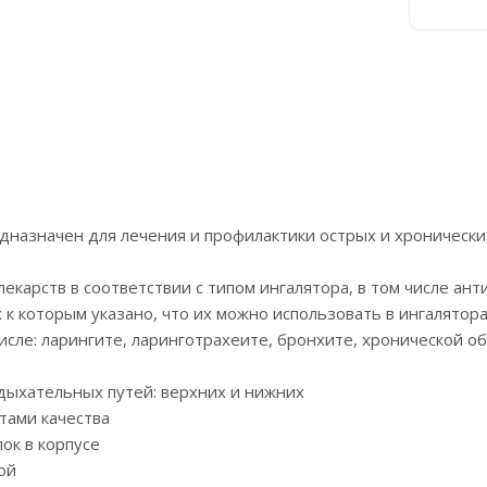
назначен для лечения и профилактики острых и хронически
карств в соответствии с типом ингалятора, в том числе ант
 к которым указано, что их можно использовать в ингалятор
сле: ларингите, ларинготрахеите, бронхите, хронической об
дыхательных путей: верхних и нижних
тами качества
ок в корпусе
ой