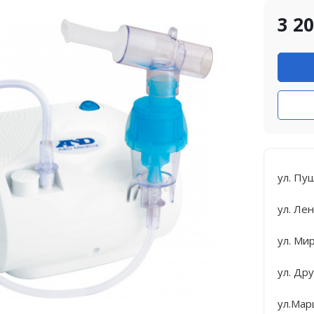
3 2
ул. Пу
ул. Лен
ул. Ми
ул. Др
ул.Мар