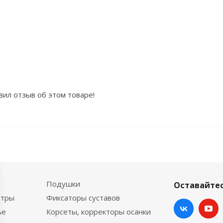
вил отзыв об этом товаре!
Подушки
Оставайтес
етры
Фиксаторы суставов
ье
Корсеты, корректоры осанки