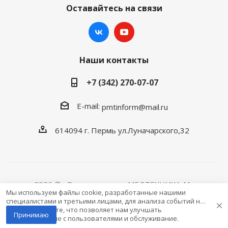
Оставайтесь на связи
Наши контакты
+7 (342) 270-07-07
E-mail:
pmtinform@mail.ru
614094 г. Пермь ул.Луначарского,32
2026 © «Розничная сеть МЕДТЕХНИКА-M»
Мы используем файлы cookie, разработанные нашими
специалистами и третьими лицами, для анализа событий на
нашем веб-сайте, что позволяет нам улучшать
Принимаю
взаимодействие с пользователями и обслуживание.
Продолжая просмотр страниц нашего сайта, вы принимаете