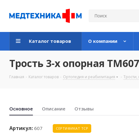
Каталог товаров
О компании
Трость 3-х опорная ТМ607
Главная
-
Каталог товаров
-
Ортопедия и реабилитация
-
Трости,
Основноe
Описание
Отзывы
Артикул:
607
СЕРТИФИКАТ ТСР