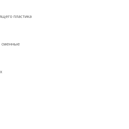
зящего пластика
, сменные
ях