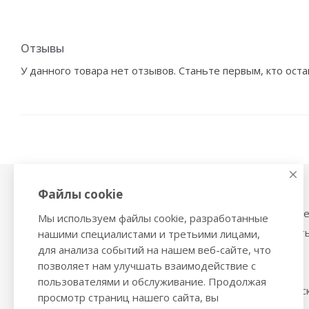
Отзывы
У данного товара нет отзывов. Станьте первым, кто оста
Файлы cookie
Физиотерапия,
Тонометры
магнитотерапия
Механические тоном
Мы используем файлы cookie, разработанные
Ингаляторы
Тонометры на запяст
нашими специалистами и третьими лицами,
Ультразвуковые ингаляторы и
для анализа событий на нашем веб-сайте, что
Трости и костыли
небулайзеры
позволяет нам улучшать взаимодействие с
Ходунки
Глюкометры
пользователями и обслуживание. Продолжая
Стельки ортопедичес
Облучатели бактерицидные,
просмотр страниц нашего сайта, вы
инфракрасные лампы