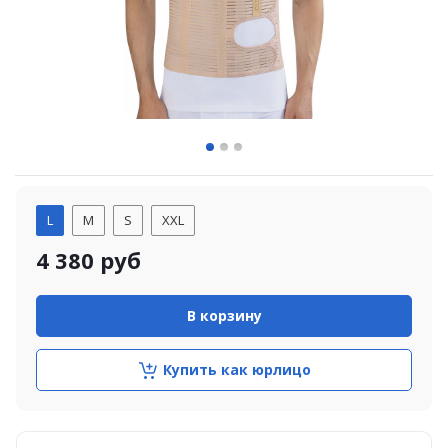
L
M
S
XXL
4 380
руб
В корзину
Купить как юрлицо