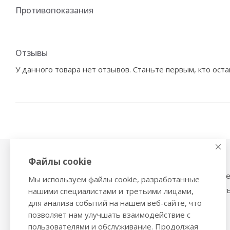
Противопоказания
Отзывы
У данного товара нет отзывов. Станьте первым, кто оста
Файлы cookie
Физиотерапия,
Тонометры
магнитотерапия
Механические тоном
Мы используем файлы cookie, разработанные
Ингаляторы
Тонометры на запяст
нашими специалистами и третьими лицами,
Ультразвуковые ингаляторы и
для анализа событий на нашем веб-сайте, что
Трости и костыли
небулайзеры
позволяет нам улучшать взаимодействие с
Ходунки
Глюкометры
пользователями и обслуживание. Продолжая