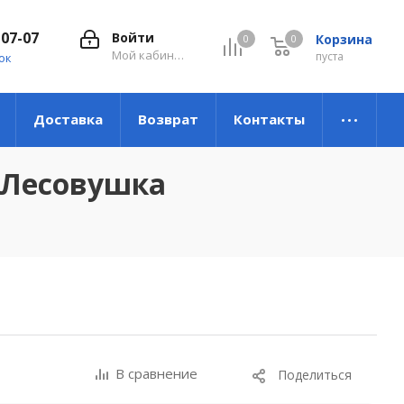
-07-07
Войти
Корзина
0
0
0
Мой кабинет
пуста
ок
Доставка
Возврат
Контакты
 Лесовушка
В сравнение
Поделиться