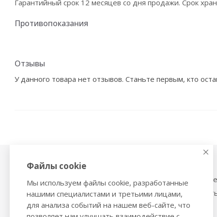
Гарантийный срок 12 месяцев со дня продажи. Срок хран
Противопоказания
Отзывы
У данного товара нет отзывов. Станьте первым, кто оста
Файлы cookie
Физиотерапия,
Тонометры
магнитотерапия
Механические тоном
Мы используем файлы cookie, разработанные
Ингаляторы
Тонометры на запяст
нашими специалистами и третьими лицами,
Ультразвуковые ингаляторы и
для анализа событий на нашем веб-сайте, что
Трости и костыли
небулайзеры
позволяет нам улучшать взаимодействие с