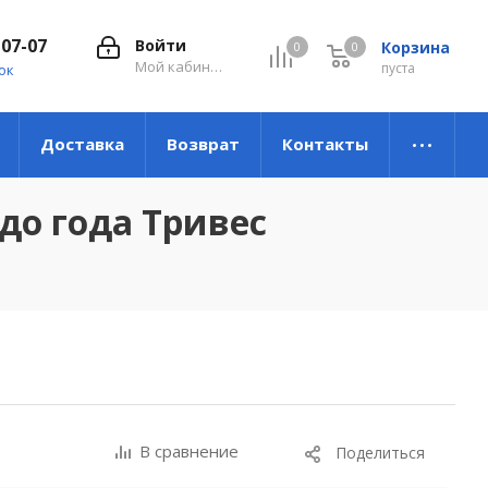
-07-07
Войти
Корзина
0
0
0
Мой кабинет
пуста
ок
Доставка
Возврат
Контакты
до года Тривес
В сравнение
Поделиться