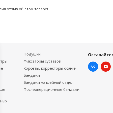
вил отзыв об этом товаре!
Подушки
Оставайтес
етры
Фиксаторы суставов
ье
Корсеты, корректоры осанки
Бандажи
Бандажи на шейный отдел
кие
Послеоперационные бандажи
хных