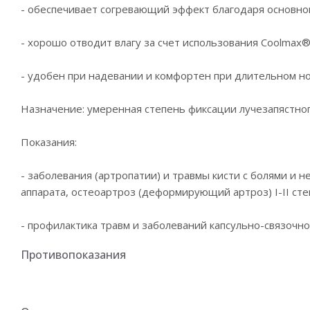
- обеспечивает согревающий эффект благодаря основном
- хорошо отводит влагу за счет использования Coolmax®
- удобен при надевании и комфортен при длительном н
Назначение: умеренная степень фиксации лучезапястног
Показания:
- заболевания (артропатии) и травмы кисти с болями и 
аппарата, остеоартроз (деформирующий артроз) I-II ст
- профилактика травм и заболеваний капсульно-связочног
Противопоказания