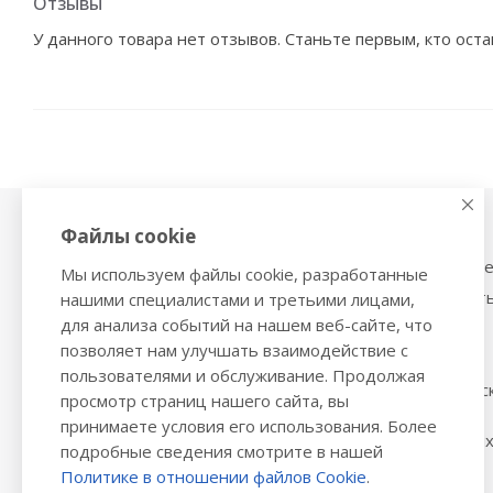
Отзывы
У данного товара нет отзывов. Станьте первым, кто оста
Файлы cookie
Физиотерапия,
Тонометры
магнитотерапия
Механические тоном
Мы используем файлы cookie, разработанные
Ингаляторы
Тонометры на запяст
нашими специалистами и третьими лицами,
Ультразвуковые ингаляторы и
для анализа событий на нашем веб-сайте, что
Трости и костыли
небулайзеры
позволяет нам улучшать взаимодействие с
Ходунки
Глюкометры
пользователями и обслуживание. Продолжая
Стельки ортопедичес
Облучатели бактерицидные,
просмотр страниц нашего сайта, вы
инфракрасные лампы
Политика обработки
принимаете условия его использования. Более
персональных данны
Компрессионный трикотаж
подробные сведения смотрите в нашей
данных
Политике в отношении файлов Cookie
.