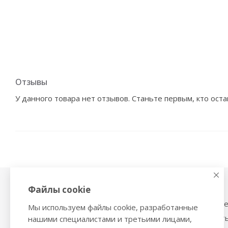
Отзывы
У данного товара нет отзывов. Станьте первым, кто оста
Файлы cookie
Физиотерапия,
Тонометры
магнитотерапия
Механические тоном
Мы используем файлы cookie, разработанные
Ингаляторы
Тонометры на запяст
нашими специалистами и третьими лицами,
Ультразвуковые ингаляторы и