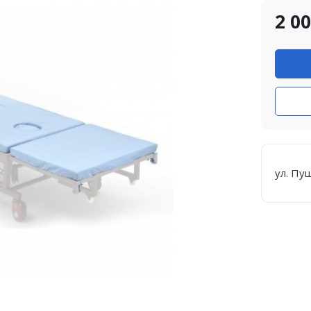
2 0
ул. Пу