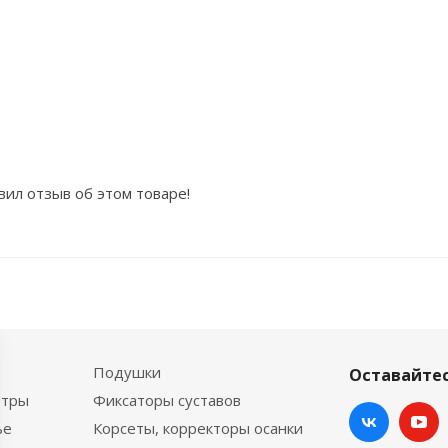
вил отзыв об этом товаре!
Подушки
Оставайтес
етры
Фиксаторы суставов
ье
Корсеты, корректоры осанки