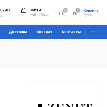
-07-07
Войти
Корзина
0
0
0
Мой кабинет
пуста
ок
Доставка
Возврат
Контакты