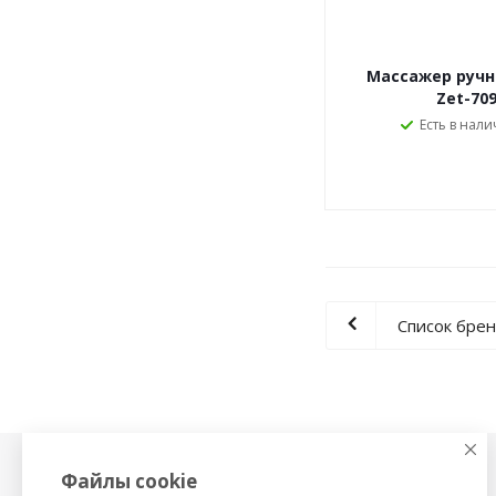
Массажер ручн
Zet-70
Есть в нали
Список бре
Файлы cookie
Физиотерапия,
Тонометры