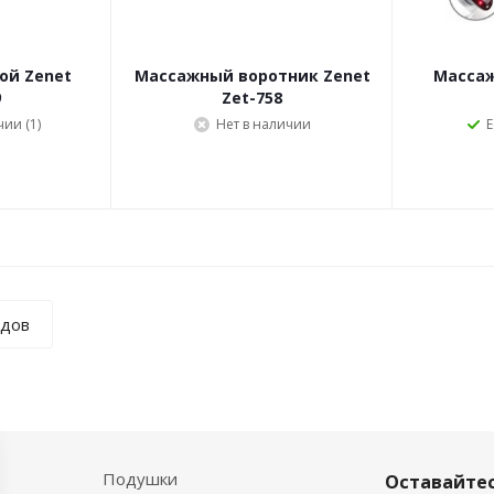
ой Zenet
Массажный воротник Zenet
Массаж
9
Zet-758
чии (1)
Нет в наличии
Е
ндов
Подушки
Оставайтес