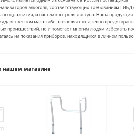
СИМС-2 является одним из основных в России поставщиков
нализаторов алкоголя, соответствующих требованиям ГИБД
всоцразвития, и систем контроля доступа. Наша продукция 
государственном масштабе, позволяя ежедневно предотвращ
ых происшествий, но и помогает многим людям избежать по
агаясь на показания приборов, находящихся в личном пользо
в нашем магазине