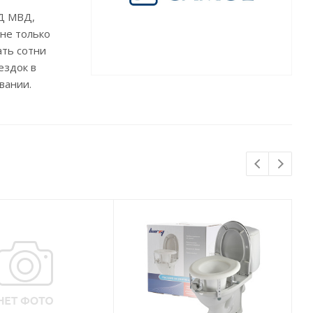
Д МВД,
не только
ать сотни
ездок в
вании.