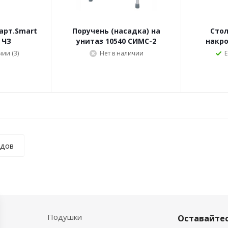
арт.Smart
Поручень (насадка) на
Стол
 ЧЗ
унитаз 10540 СИМС-2
накро
чии (3)
Нет в наличии
Е
ндов
Подушки
Оставайтес