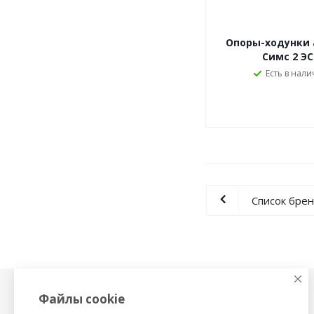
Опоры-ходунки 
Симс 2 ЭС
Есть в нали
Список бре
Файлы cookie
Физиотерапия,
Тонометры
магнитотерапия