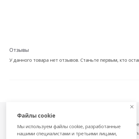
Отзывы
У данного товара нет отзывов. Станьте первым, кто оста
Файлы cookie
Физиотерапия,
Тонометры
магнитотерапия
Механические тоном
Мы используем файлы cookie, разработанные
Ингаляторы
Тонометры на запяст
нашими специалистами и третьими лицами,
Ультразвуковые ингаляторы и