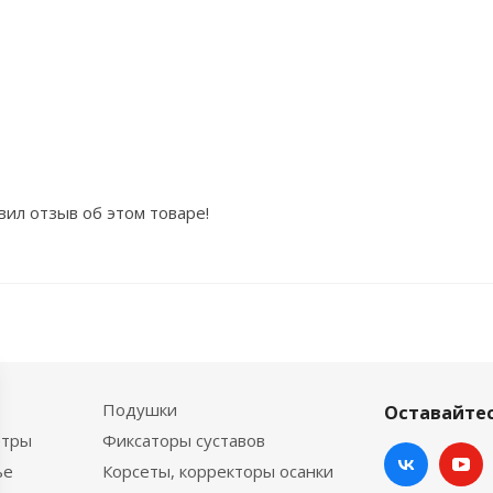
вил отзыв об этом товаре!
Подушки
Оставайтес
етры
Фиксаторы суставов
ье
Корсеты, корректоры осанки