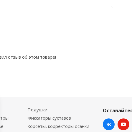
вил отзыв об этом товаре!
Подушки
Оставайтес
етры
Фиксаторы суставов
ье
Корсеты, корректоры осанки