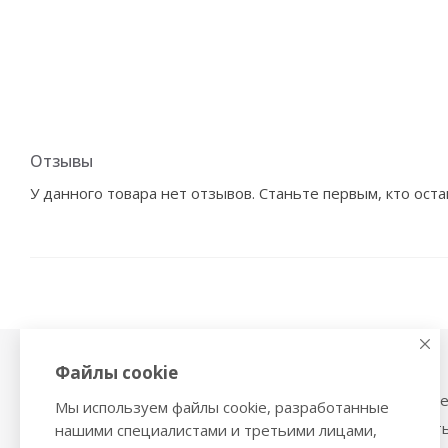
Отзывы
У данного товара нет отзывов. Станьте первым, кто оста
Файлы cookie
Физиотерапия,
Тонометры
магнитотерапия
Механические тоном
Мы используем файлы cookie, разработанные
Ингаляторы
Тонометры на запяст
нашими специалистами и третьими лицами,
Ультразвуковые ингаляторы и