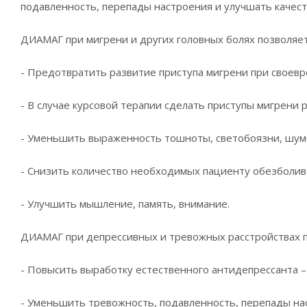
подавленность, перепады настроения и улучшать качест
ДИАМАГ при мигрени и других головных болях позволяет
- Предотвратить развитие приступа мигрени при своев
- В случае курсовой терапии сделать приступы мигрени 
- Уменьшить выраженность тошноты, светобоязни, шумо
- Снизить количество необходимых пациенту обезболив
- Улучшить мышление, память, внимание.
ДИАМАГ при депрессивных и тревожных расстройствах п
- Повысить выработку естественного антидепрессанта –
- Уменьшить тревожность, подавленность, перепады на