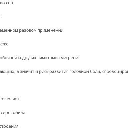
во сна.
:
ременном разовом применении.
реже.
боязни и других симптомов мигрени.
ающих, а значит и риск развития головной боли, спровоцир
озволяет:
 серотонина.
строения.