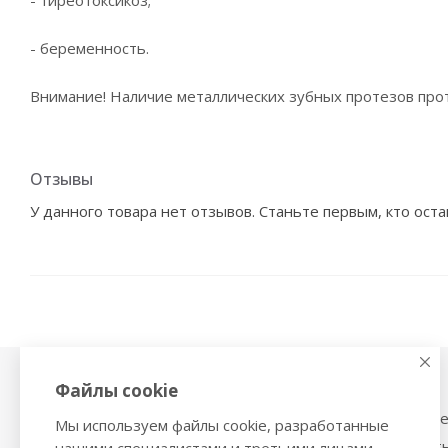
- тиреотоксикоз;
- беременность.
Внимание! Наличие металлических зубных протезов про
Отзывы
У данного товара нет отзывов. Станьте первым, кто оста
Файлы cookie
Физиотерапия,
Тонометры
магнитотерапия
Механические тоном
Мы используем файлы cookie, разработанные
Ингаляторы
Тонометры на запяст