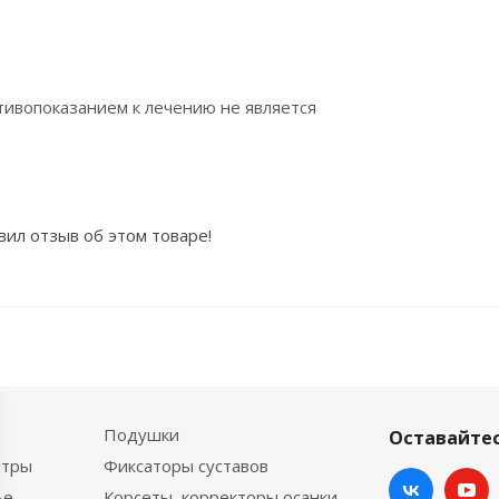
тивопоказанием к лечению не является
вил отзыв об этом товаре!
Подушки
Оставайтес
етры
Фиксаторы суставов
ье
Корсеты, корректоры осанки