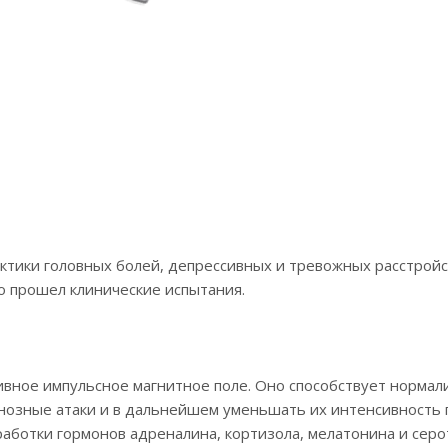
тики головных болей, депрессивных и тревожных расстройст
 прошел клинические испытания.
ое импульсное магнитное поле. Оно способствует нормализа
нозные атаки и в дальнейшем уменьшать их интенсивность п
аботки гормонов адреналина, кортизола, мелатонина и серо