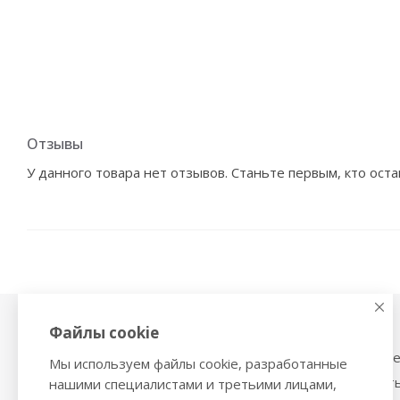
Отзывы
У данного товара нет отзывов. Станьте первым, кто оста
Файлы cookie
Физиотерапия,
Тонометры
магнитотерапия
Механические тоном
Мы используем файлы cookie, разработанные
Ингаляторы
Тонометры на запяст
нашими специалистами и третьими лицами,
Ультразвуковые ингаляторы и