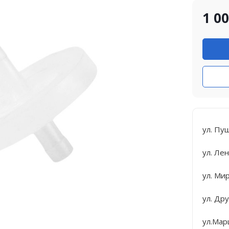
1 0
ул. Пу
ул. Лен
ул. Ми
ул. Др
ул.Мар