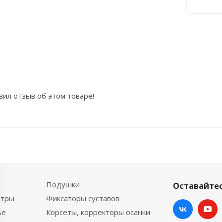
вил отзыв об этом товаре!
Подушки
Оставайтес
етры
Фиксаторы суставов
ье
Корсеты, корректоры осанки