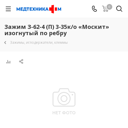
0
Зажим З-62-4 (П) 3-35к/о «Москит»
изогнутый по ребру
Зажимы, иглодержатели, клеммы