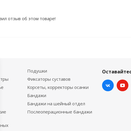
вил отзыв об этом товаре!
Подушки
Оставайтес
етры
Фиксаторы суставов
ье
Корсеты, корректоры осанки
Бандажи
Бандажи на шейный отдел
кие
Послеоперационные бандажи
хных