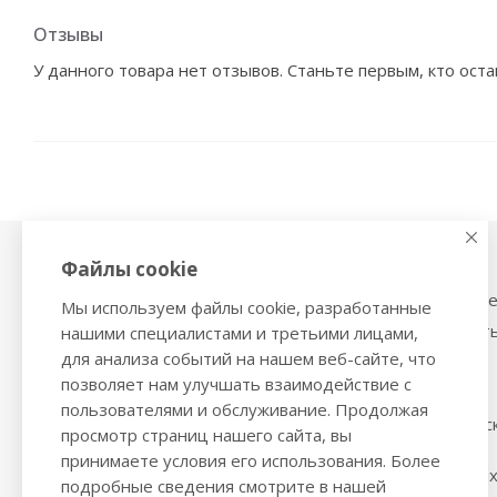
Отзывы
У данного товара нет отзывов. Станьте первым, кто оста
Файлы cookie
Физиотерапия,
Тонометры
магнитотерапия
Механические тоном
Мы используем файлы cookie, разработанные
Ингаляторы
Тонометры на запяст
нашими специалистами и третьими лицами,
Ультразвуковые ингаляторы и
для анализа событий на нашем веб-сайте, что
Трости и костыли
небулайзеры
позволяет нам улучшать взаимодействие с
Ходунки
Глюкометры
пользователями и обслуживание. Продолжая
Стельки ортопедичес
Облучатели бактерицидные,
просмотр страниц нашего сайта, вы
инфракрасные лампы
Политика обработки
принимаете условия его использования. Более
персональных данны
Компрессионный трикотаж
подробные сведения смотрите в нашей
данных