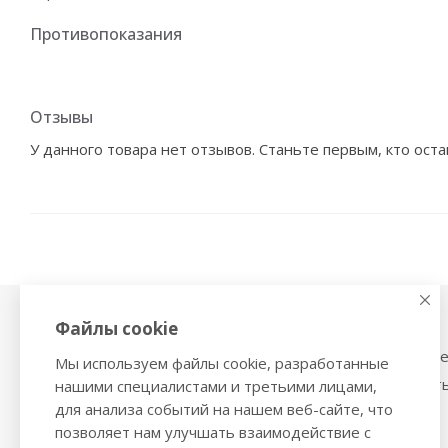
Противопоказания
Отзывы
У данного товара нет отзывов. Станьте первым, кто оста
Файлы cookie
Физиотерапия,
Тонометры
магнитотерапия
Механические тоном
Мы используем файлы cookie, разработанные
Ингаляторы
Тонометры на запяст
нашими специалистами и третьими лицами,
Ультразвуковые ингаляторы и
для анализа событий на нашем веб-сайте, что
Трости и костыли
небулайзеры
позволяет нам улучшать взаимодействие с
Ходунки