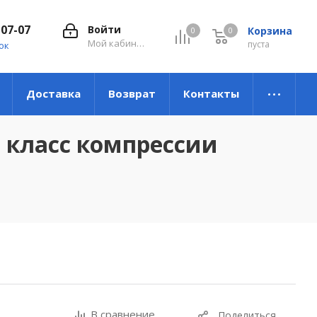
-07-07
Войти
Корзина
0
0
0
Мой кабинет
пуста
ок
Доставка
Возврат
Контакты
 класс компрессии
В сравнение
Поделиться