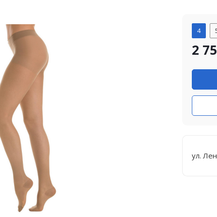
4
2 7
ул. Лен