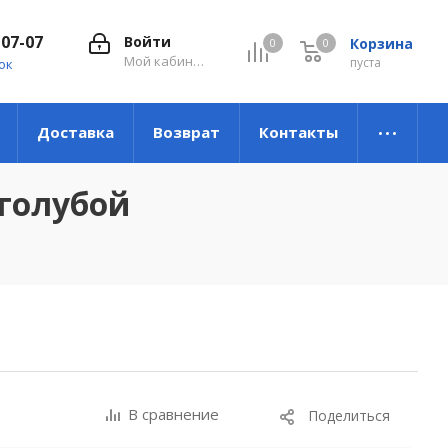
-07-07
Войти
Корзина
0
0
0
Мой кабинет
пуста
ок
Доставка
Возврат
Контакты
.голубой
В сравнение
Поделиться