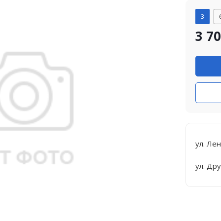
3
3 7
ул. Лен
ул. Др