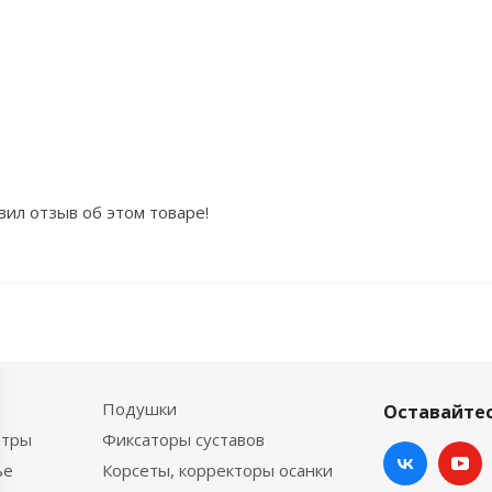
вил отзыв об этом товаре!
Подушки
Оставайтес
етры
Фиксаторы суставов
ье
Корсеты, корректоры осанки