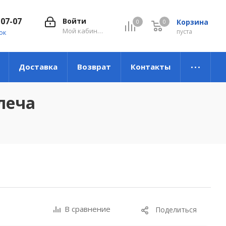
-07-07
Войти
Корзина
0
0
0
Мой кабинет
пуста
ок
Доставка
Возврат
Контакты
леча
В сравнение
Поделиться