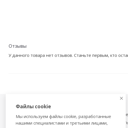
Отзывы
У данного товара нет отзывов. Станьте первым, кто оста
Файлы cookie
Физиотерапия,
Тонометры
магнитотерапия
Механические тоном
Мы используем файлы cookie, разработанные
Ингаляторы
Тонометры на запяст
нашими специалистами и третьими лицами,
Ультразвуковые ингаляторы и