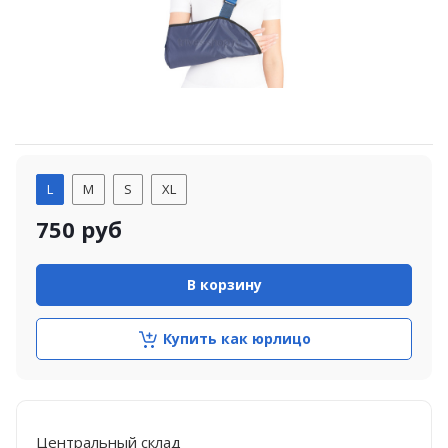
L
M
S
XL
750
руб
В корзину
Купить как юрлицо
Центральный склад