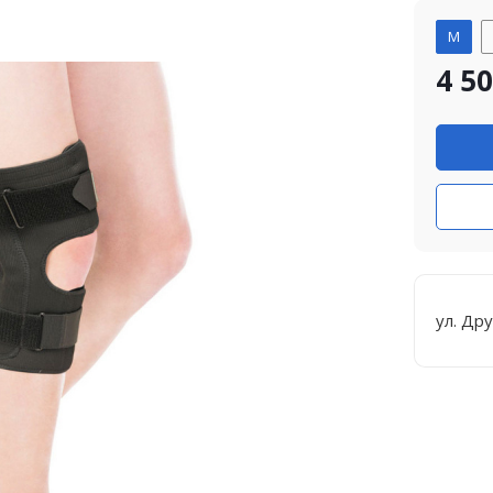
M
4 5
ул. Др