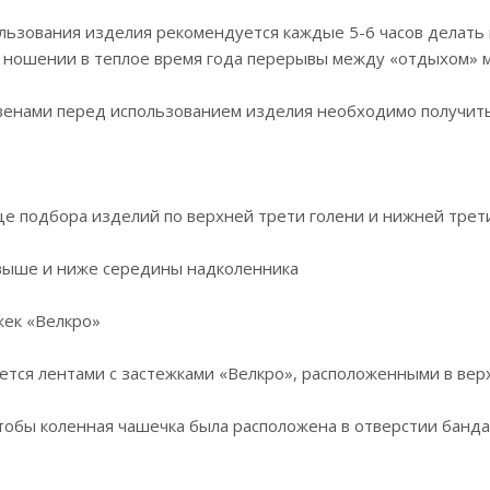
пользования изделия рекомендуется каждые 5-6 часов делат
 ношении в теплое время года перерывы между «отдыхом» м
 венами перед использованием изделия необходимо получить
це подбора изделий по верхней трети голени и нижней трет
 выше и ниже середины надколенника
жек «Велкро»
ется лентами с застежками «Велкро», расположенными в вер
тобы коленная чашечка была расположена в отверстии банда