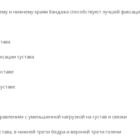
му и нижнему краям бандажа способствуют лучшей фиксации 
става
ксации сустава
уставе
суставе
равлениях с уменьшенной нагрузкой на сустав и связки
тава, в нижней трети бедра и верхней трети голени