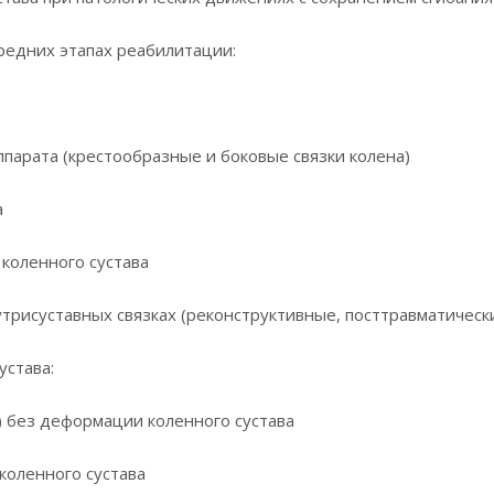
средних этапах реабилитации:
ппарата (крестообразные и боковые связки колена)
а
 коленного сустава
трисуставных связках (реконструктивные, посттравматические
устава:
) без деформации коленного сустава
коленного сустава