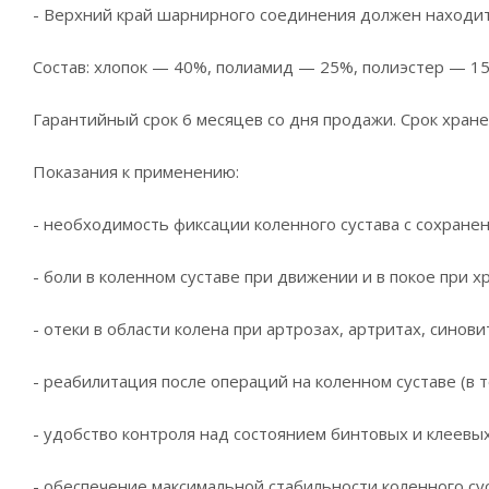
- Верхний край шарнирного соединения должен находить
Состав: хлопок — 40%, полиамид — 25%, полиэстер — 1
Гарантийный срок 6 месяцев со дня продажи. Срок хране
Показания к применению:
- необходимость фиксации коленного сустава с сохран
- боли в коленном суставе при движении и в покое при
- отеки в области колена при артрозах, артритах, синови
- реабилитация после операций на коленном суставе (в т
- удобство контроля над состоянием бинтовых и клеевы
- обеспечение максимальной стабильности коленного су