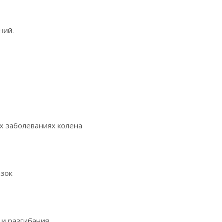
ний.
х заболеваниях колена
язок
 и разгибания