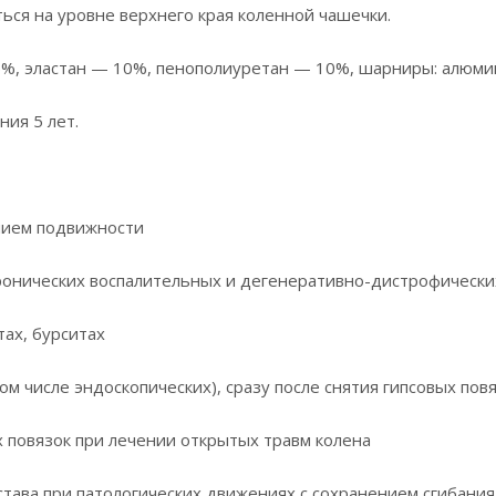
ся на уровне верхнего края коленной чашечки.
5%, эластан — 10%, пенополиуретан — 10%, шарниры: алюми
ния 5 лет.
ением подвижности
 хронических воспалительных и дегенеративно-дистрофически
тах, бурситах
ом числе эндоскопических), сразу после снятия гипсовых пов
х повязок при лечении открытых травм колена
става при патологических движениях с сохранением сгибания