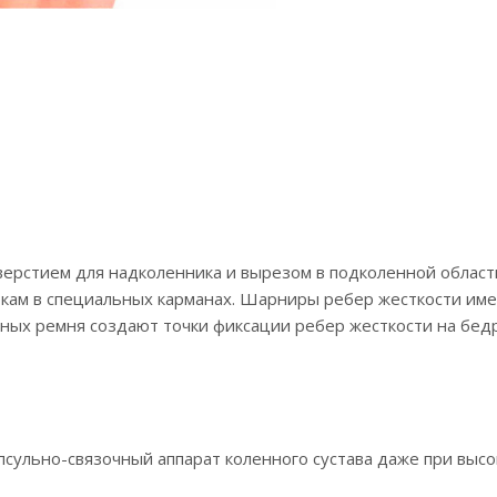
тверстием для надколенника и вырезом в подколенной обла
кам в специальных карманах. Шарниры ребер жесткости име
ьных ремня создают точки фиксации ребер жесткости на бедр
псульно-связочный аппарат коленного сустава даже при высок