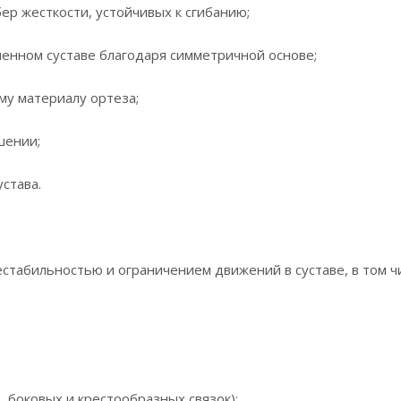
ер жесткости, устойчивых к сгибанию;
оленном суставе благодаря симметричной основе;
му материалу ортеза;
шении;
става.
нестабильностью и ограничением движений в суставе, в том ч
, боковых и крестообразных связок);