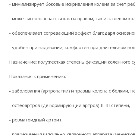
- минимизирует боковые искривления колена за счет реб
- может использоваться как на правом, так и на левом к
- обеспечивает согревающий эффект благодаря основно
- удобен при надевании, комфортен при длительном но
Назначение: полужесткая степень фиксации коленного су
Показания к применению:
- заболевания (артропатии) и травмы колена с болями, 
- остеоартроз (деформирующий артроз) II-III степени,
- ревматоидный артрит,
- повреждения капсульно-связочного аппарата (менисков