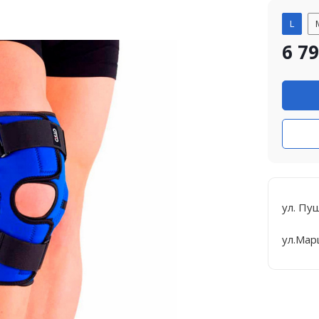
L
6 7
ул. Пу
ул.Мар