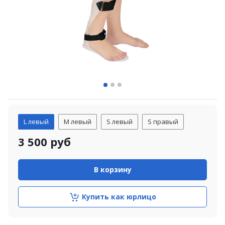
L левый
M левый
S левый
S правый
3 500
руб
В корзину
Купить как юрлицо