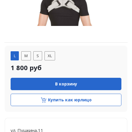
L
M
S
XL
1 800
руб
В корзину
Купить как юрлицо
ул. Пушкина,11