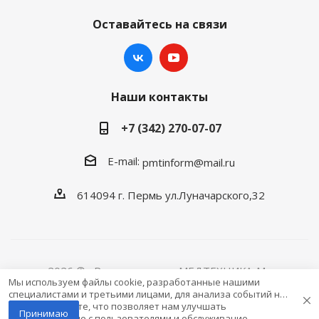
Оставайтесь на связи
Наши контакты
+7 (342) 270-07-07
E-mail:
pmtinform@mail.ru
614094 г. Пермь ул.Луначарского,32
2026 © «Розничная сеть МЕДТЕХНИКА-M»
Мы используем файлы cookie, разработанные нашими
специалистами и третьими лицами, для анализа событий на
нашем веб-сайте, что позволяет нам улучшать
Принимаю
взаимодействие с пользователями и обслуживание.