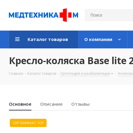
Каталог товаров
О компании
Кресло-коляска Base lite 
Главная
-
Каталог товаров
-
Ортопедия и реабилитация
-
Коляски
Основноe
Описание
Отзывы
СЕРТИФИКАТ ТСР