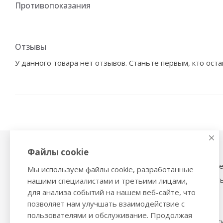
Противопоказания
Отзывы
У данного товара нет отзывов. Станьте первым, кто оста
Файлы cookie
Физиотерапия,
Тонометры
магнитотерапия
Механические тоном
Мы используем файлы cookie, разработанные
Ингаляторы
Тонометры на запяст
нашими специалистами и третьими лицами,
Ультразвуковые ингаляторы и
для анализа событий на нашем веб-сайте, что
Трости и костыли
небулайзеры
позволяет нам улучшать взаимодействие с
Ходунки
Глюкометры
пользователями и обслуживание. Продолжая
Стельки ортопедичес