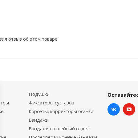
вил отзыв об этом товаре!
Подушки
Оставайтес
етры
Фиксаторы суставов
ье
Корсеты, корректоры осанки
Бандажи
Бандажи на шейный отдел
кие
Послеоперационные бандажи